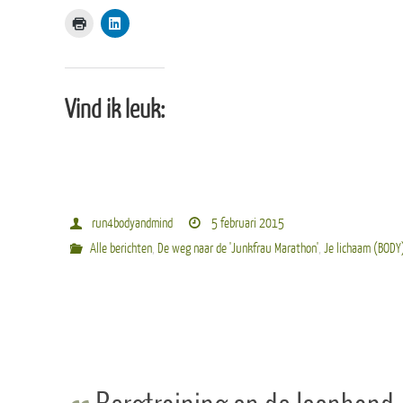
Vind ik leuk:
run4bodyandmind
5 februari 2015
Alle berichten
,
De weg naar de 'Junkfrau Marathon'
,
Je lichaam (BODY