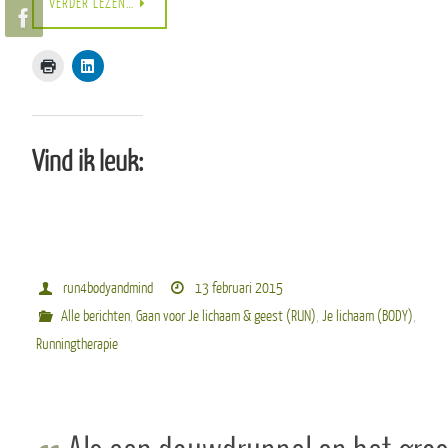
VERDER LEZEN…
Vind ik leuk:
run4bodyandmind
13 februari 2015
Alle berichten
,
Gaan voor Je lichaam & geest (RUN)
,
Je lichaam (BODY)
,
Runningtherapie