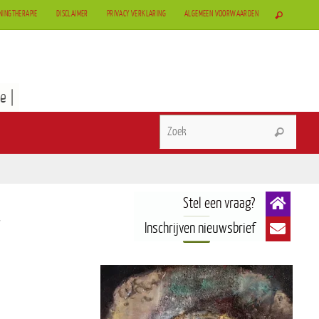
NINGTHERAPIE
DISCLAIMER
PRIVACY VERKLARING
ALGEMEEN VOORWAARDEN
e |
g