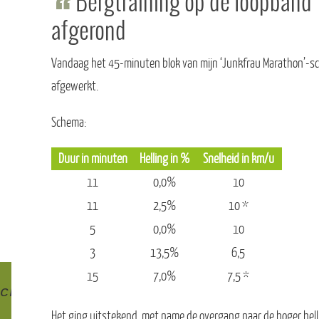
s
Bergtraining op de loopband
afgerond
Vandaag het 45-minuten blok van mijn ‘Junkfrau Marathon’-
afgewerkt.
Schema:
Duur in minuten
Helling in %
Snelheid in km/u
11
0,0%
10
11
2,5%
10 *
5
0,0%
10
3
13,5%
6,5
15
7,0%
7,5 *
school, Japan)
Het ging uitstekend, met name de overgang naar de hoger hel