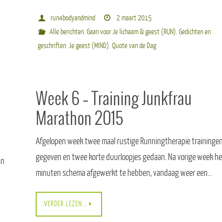
run4bodyandmind
2 maart 2015
Alle berichten
,
Gaan voor Je lichaam & geest (RUN)
,
Gedichten en
geschriften
,
Je geest (MIND)
,
Quote van de Dag
Week 6 – Training Junkfrau
Marathon 2015
Afgelopen week twee maal rustige Runningtherapie traininge
gegeven en twee korte duurloopjes gedaan. Na vorige week he
an
minuten schema afgewerkt te hebben, vandaag weer een…
VERDER LEZEN…