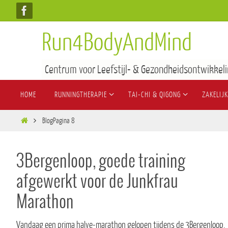
Run4BodyAndMind
Centrum voor Leefstijl- & Gezondheidsontwikkeli
HOME
RUNNINGTHERAPIE
TAI-CHI & QIGONG
ZAKELIJK
Blog
Pagina 8
3Bergenloop, goede training
afgewerkt voor de Junkfrau
Marathon
Vandaag een prima halve-marathon gelopen tijdens de 3Bergenloop.