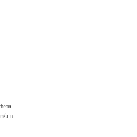
schema
km/u 11