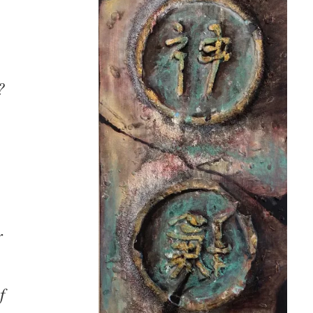
?
r
f