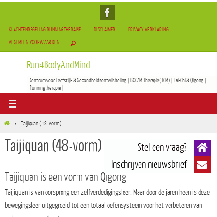
KLACHTENREGELING RUNNINGTHERAPIE
DISCLAIMER
PRIVACY VERKLARING
ALGEMEEN VOORWAARDEN
Run4BodyAndMind
Centrum voor Leefstijl- & Gezondheidsontwikkeling | BOCAM Therapie(TCM) | Tai-Chi & Qigong |
Runningtherapie |
Taijiquan (48-vorm)
Taijiquan (48-vorm)
Taijiquan is een vorm van Qigong
Taijiquan is van oorsprong een zelfverdedigingsleer. Maar door de jaren heen is deze
bewegingsleer uitgegroeid tot een totaal oefensysteem voor het verbeteren van