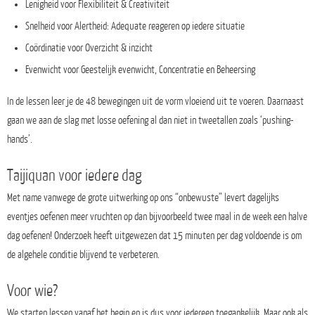
Lenigheid voor Flexibiliteit & Creativiteit
Snelheid voor Alertheid: Adequate reageren op iedere situatie
Coördinatie voor Overzicht & inzicht
Evenwicht voor Geestelijk evenwicht, Concentratie en Beheersing
In de lessen leer je de 48 bewegingen uit de vorm vloeiend uit te voeren. Daarnaast
gaan we aan de slag met losse oefening al dan niet in tweetallen zoals ‘pushing-
hands’.
Taijiquan voor iedere dag
Met name vanwege de grote uitwerking op ons “onbewuste” levert dagelijks
eventjes oefenen meer vruchten op dan bijvoorbeeld twee maal in de week een halve
dag oefenen! Onderzoek heeft uitgewezen dat 15 minuten per dag voldoende is om
de algehele conditie blijvend te verbeteren.
Voor wie?
We starten lessen vanaf het begin en is dus voor iedereen toegankelijk. Maar ook als