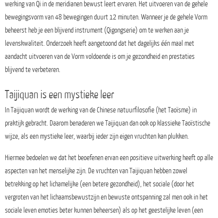
werking van Qi in de meridianen bewust leert ervaren. Het uitvoeren van de gehele
bewegingsvorm van 48 bewegingen duurt 12 minuten. Wanneer je de gehele Vorm
beheerst heb je een blijvend instrument (Qigongserie) om te werken aan je
levenskwaliteit. Onderzoek heeft aangetoond dat het dagelijks één maal met
aandacht uitvoeren van de Vorm voldoende is om je gezondheid en prestaties
blijvend te verbeteren.
Taijiquan is een mystieke leer
In Taijiquan wordt de werking van de Chinese natuurfilosofie (het Taoïsme) in
praktijk gebracht. Daarom benaderen we Taijiquan dan ook op klassieke Taoïstische
wijze, als een mystieke leer, waarbij ieder zijn eigen vruchten kan plukken.
Hiermee bedoelen we dat het beoefenen ervan een positieve uitwerking heeft op alle
aspecten van het menselijke zijn. De vruchten van Taijiquan hebben zowel
betrekking op het lichamelijke (een betere gezondheid), het sociale (door het
vergroten van het lichaamsbewustzijn en bewuste ontspanning zal men ook in het
sociale leven emoties beter kunnen beheersen) als op het geestelijke leven (een