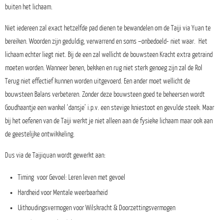
buiten het lichaam.
Niet iedereen zal exact hetzelfde pad dienen te bewandelen om de Taiji via Yuan te
bereiken. Woorden zijn geduldig, verwarrend en soms –onbedoeld- niet waar. Het
lichaam echter liegt niet. Bij de een zal wellicht de bouwsteen Kracht extra getraind
moeten worden. Wanneer benen, bekken en rug niet sterk genoeg zijn zal de Rol
Terug niet effectief kunnen worden uitgevoerd. Een ander moet wellicht de
bouwsteen Balans verbeteren. Zonder deze bouwsteen goed te beheersen wordt
Goudhaantje een wankel ‘dansje’ i.p.v. een stevige kniestoot en gevulde steek. Maar
bij het oefenen van de Taiji werkt je niet alleen aan de fysieke lichaam maar ook aan
de geestelijke ontwikkeling.
Dus via de Taijiquan wordt gewerkt aan:
Timing voor Gevoel: Leren leven met gevoel
Hardheid voor Mentale weerbaarheid
Uithoudingsvermogen voor Wilskracht & Doorzettingsvermogen