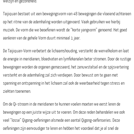
welzijn en gezondheid.
Taijiquan bestaat uit een bewegingsvorm van 48 bewegingen die vloeiend achtereen
op het ritme van de ademhaling worden uitgevoerd. Vaak gebruiken we hierbij
muziek. De vorm die we beoefenen wordt de “korte yangvorm” genoemd. Het goed
aanleren van de gehele Vorm duurt minimaal 1 jaar.
De Taijiquan-Vorm verbetert de lichaamshouding, versterkt de wervelkolom en laat
de energie in meridianen, bloedvaten en lymfekanalen beter stromen. Door de rustige
bewegingen worden de organen gemasseerd, het zenuwstelsel en de spijsvertering
versterkt en de ademhaling zal zich verdiepen. Door bewust om te gaan met
spanning en ontspanning in het lichaam zal ook de weerbaarheid tegen stress en
ziekten toenemen.
Om de Qi-stroom in de meridianen te kunnen voelen moeten we eerst leren de
bewegingen op een juiste wijze uit te voeren. Om deze reden behandelen we ook
veel “losse” Qigong-oefeningen alsmede een aantal Qigong-oefenseries. Deze
oefeningen zijn eenvoudiger te leren en hebben het voordeel dat je al snel de