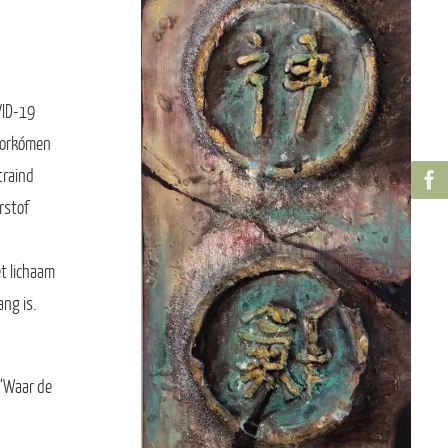
VID-19
voorkómen
traind
rstof
t lichaam
ng is.
 ‘Waar de