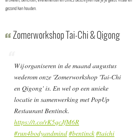
artikelen, berichten, evenementen en clinics beschrijven hoe je je geest vitaal en
gezond kan houden.
Zomerworkshop Tai-Chi & Qigong
Wij organiseren in de maand augustus
wederom onze 'Zomerworkshop 'Tai-Chi
en Qigong' is. En wel op een unieke
locatie in samenwerking met PopUp
Restaurant Bentinck.
https://t.co/rK5qcJfM6R
#run4bodyandmind
#bentinck
#taichi