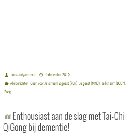
run4bodyandmind
6 december 2019
,
,
,
,
Alle berichten
Gaan voor Je lichaam & geest (RUN)
Je geest (MIND)
Je lichaam (BODY)
Zorg
Enthousiast aan de slag met Tai-Chi
QiGong bij dementie!