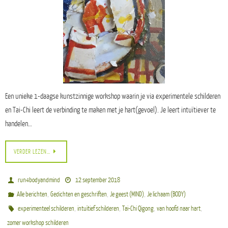
Een unieke 1-daagse kunstzinnige workshop waarin je via experimentele schilderen
en Tai-Chi leert de verbinding te maken met je hart(gevoel). Je leert intuïtiever te
handelen…
VERDER LEZEN…
run4bodyandmind
12 september 2018
,
,
,
Alle berichten
Gedichten en geschriften
Je geest (MIND)
Je lichaam (BODY)
,
,
,
,
experimenteel schilderen
intuïtief schilderen
Tai-Chi Qigong
van hoofd naar hart
zomer workshop schilderen