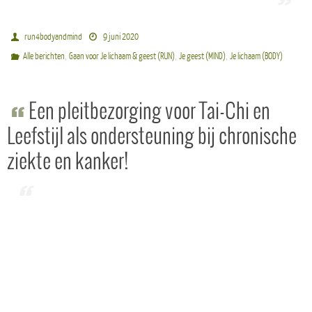
run4bodyandmind
9 juni 2020
,
,
,
Alle berichten
Gaan voor Je lichaam & geest (RUN)
Je geest (MIND)
Je lichaam (BODY)
Een pleitbezorging voor Tai-Chi en
Leefstijl als ondersteuning bij chronische
ziekte en kanker!