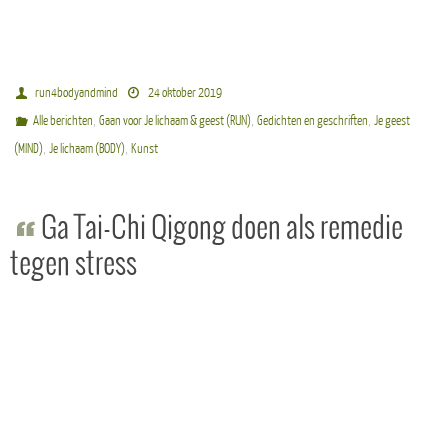
run4bodyandmind
24 oktober 2019
,
,
,
Alle berichten
Gaan voor Je lichaam & geest (RUN)
Gedichten en geschriften
Je geest
,
,
(MIND)
Je lichaam (BODY)
Kunst
Ga Tai-Chi Qigong doen als remedie
tegen stress