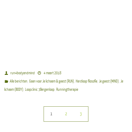
run4bodyandmind
4 maart 2018
,
,
,
,
Alle berichten
Gaan voor Je lichaam & geest (RUN)
Hardloop filosofie
Je geest (MIND)
Je
,
,
lichaam (BODY)
Loopclinic 3Bergenloop
Runningtherapie
1
2
3