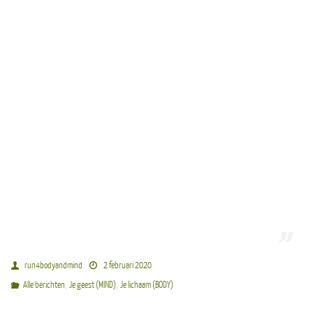
run4bodyandmind
2 februari 2020
,
,
Alle berichten
Je geest (MIND)
Je lichaam (BODY)