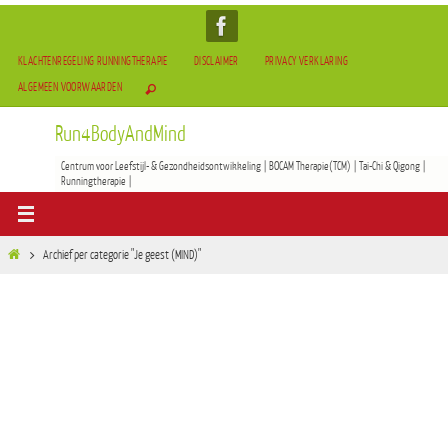
KLACHTENREGELING RUNNINGTHERAPIE
DISCLAIMER
PRIVACY VERKLARING
ALGEMEEN VOORWAARDEN
Run4BodyAndMind
Centrum voor Leefstijl- & Gezondheidsontwikkeling | BOCAM Therapie(TCM) | Tai-Chi & Qigong |
Runningtherapie |
Archief per categorie "Je geest (MIND)"