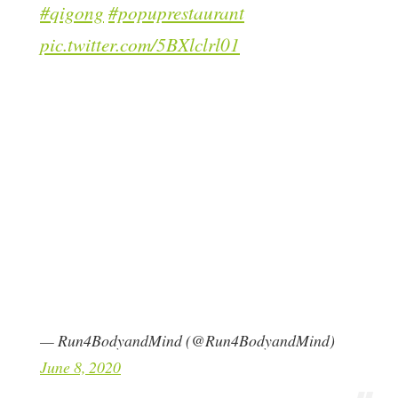
#qigong
#popuprestaurant
pic.twitter.com/5BXlclrl01
— Run4BodyandMind (@Run4BodyandMind)
June 8, 2020