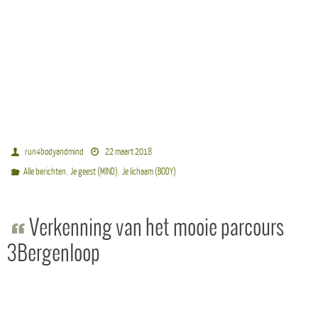
run4bodyandmind
22 maart 2018
,
,
Alle berichten
Je geest (MIND)
Je lichaam (BODY)
Verkenning van het mooie parcours
3Bergenloop