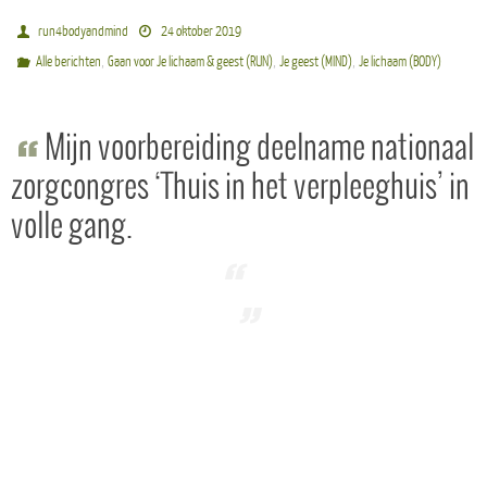
run4bodyandmind
24 oktober 2019
,
,
,
Alle berichten
Gaan voor Je lichaam & geest (RUN)
Je geest (MIND)
Je lichaam (BODY)
Mijn voorbereiding deelname nationaal
zorgcongres ‘Thuis in het verpleeghuis’ in
volle gang.