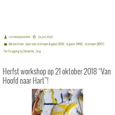
run4bodyandmind
24 juni 2019
,
,
,
,
Alle berichten
Gaan voor Je lichaam & geest (RUN)
Je geest (MIND)
Je lichaam (BODY)
,
Tai-Chi qigong bij Dementie
Zorg
Herfst workshop op 21 oktober 2018 “Van
Hoofd naar Hart”!