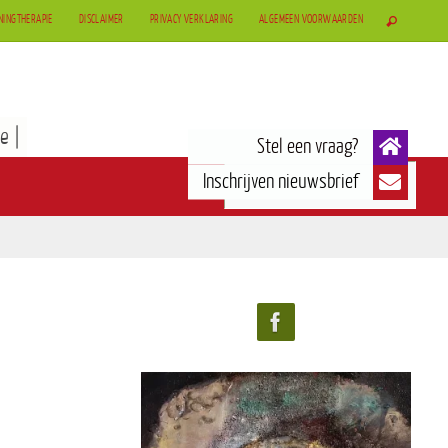
NINGTHERAPIE
DISCLAIMER
PRIVACY VERKLARING
ALGEMEEN VOORWAARDEN
e |