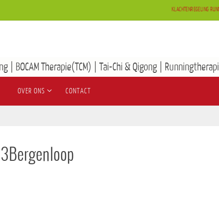
KLACHTENREGELING RUN
ng | BOCAM Therapie(TCM) | Tai-Chi & Qigong | Runningtherapi
OVER ONS
CONTACT
s 3Bergenloop