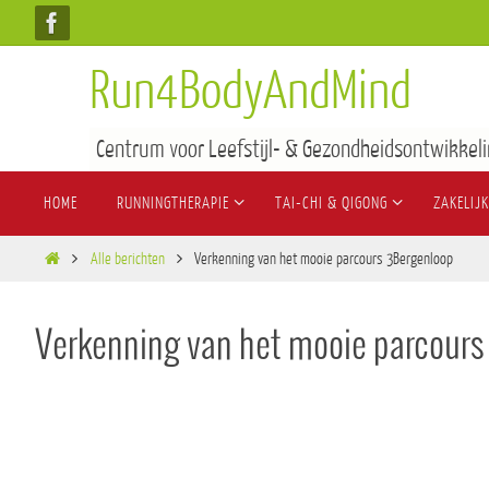
Run4BodyAndMind
Centrum voor Leefstijl- & Gezondheidsontwikkeli
HOME
RUNNINGTHERAPIE
TAI-CHI & QIGONG
ZAKELIJK
Alle berichten
Verkenning van het mooie parcours 3Bergenloop
Verkenning van het mooie parcour