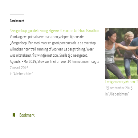
Gerelateerd
3Bergenloop, goede training afgewerkt voor de Junkfrau Marathon
Vandaag een prima halve-marathon gelopen tijdens de
3Bergenloop. Een mooi maar en goed parcours als je de overstap
wil maken naar trail-running of voor een 1e bergtraining. Weer
was uitstekend, fris windje met zon. Snelle tijd neergezet.
Agenda: - Mei 2015, Stuwwal Trailrun over 19 km met meer hoogte
meters…
7 maart 2015
In "Alle berichten"
Lenig en energiek door T
25 september 2015
In "Alle berichten"
Bookmark
.