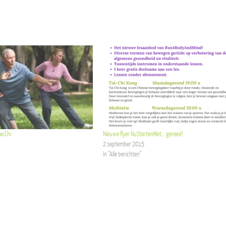
ai Chi
Nieuwe flyer NuStartenMet… gereed!
2 september 2015
In "Alle berichten"