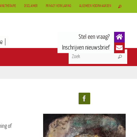
NINGTHERAPIE
DISCLAIMER
PRIVACY VERKLARING
ALGEMEEN VOORWAARDEN
e |
ning of