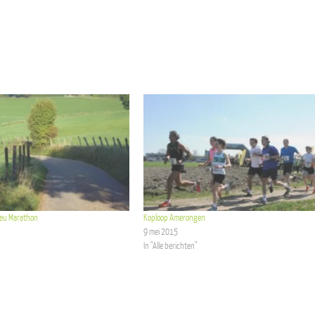
rau Marathon
Koploop Amerongen
9 mei 2015
In "Alle berichten"