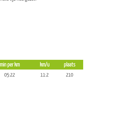
min per km
km/u
plaats
05:22
11:2
210