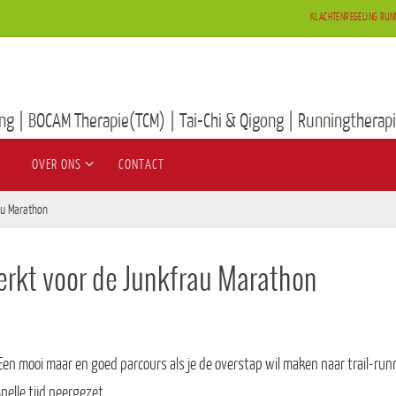
KLACHTENREGELING RUN
ng | BOCAM Therapie(TCM) | Tai-Chi & Qigong | Runningtherapi
OVER ONS
CONTACT
au Marathon
erkt voor de Junkfrau Marathon
n mooi maar en goed parcours als je de overstap wil maken naar trail-run
nelle tijd neergezet.