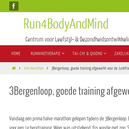
Run4BodyAndMind
Centrum voor Leefstijl- & Gezondheidsontwikkeli
HOME
RUNNINGTHERAPIE
TAI-CHI & QIGONG
ZAKELIJK
Alle berichten
3Bergenloop, goede training afgewerkt voor de Junkfr
3Bergenloop, goede training afgew
Vandaag een prima halve-marathon gelopen tijdens de 3Bergenloop. Ee
voor een 1e bergtraining. Weer was uitstekend, fris windje met zon. S