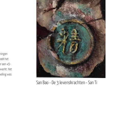
iningen
week het
r een 45-
ewerkt. Het
elling was
San Bao - De 3 levenskrachten - San Ti