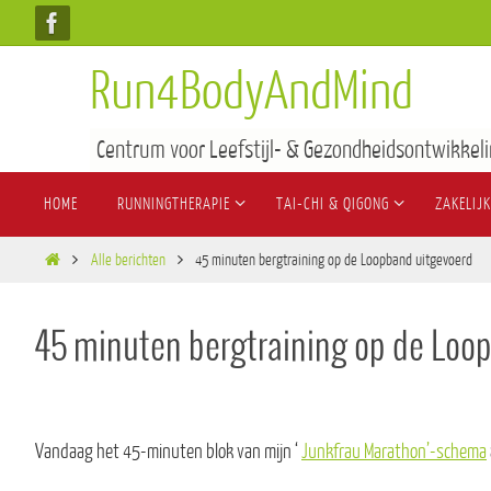
Run4BodyAndMind
Centrum voor Leefstijl- & Gezondheidsontwikkeli
HOME
RUNNINGTHERAPIE
TAI-CHI & QIGONG
ZAKELIJK
Alle berichten
45 minuten bergtraining op de Loopband uitgevoerd
45 minuten bergtraining op de Loo
Vandaag het 45-minuten blok van mijn ‘
Junkfrau Marathon’-schema