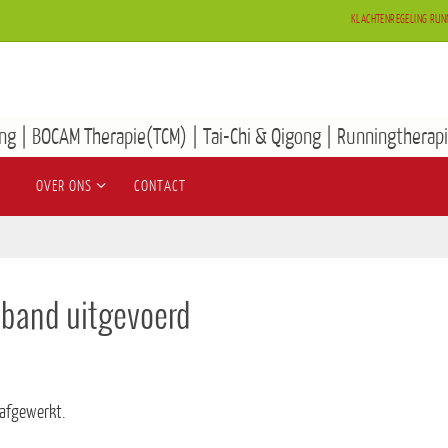
KLACHTENREGELING RUN
ng | BOCAM Therapie(TCM) | Tai-Chi & Qigong | Runningtherapi
OVER ONS
CONTACT
pband uitgevoerd
afgewerkt.