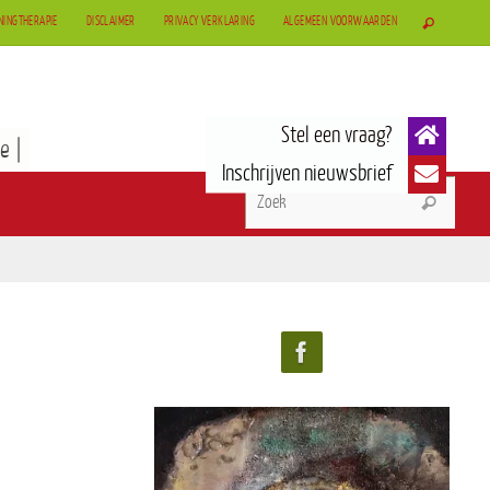
NINGTHERAPIE
DISCLAIMER
PRIVACY VERKLARING
ALGEMEEN VOORWAARDEN
e |