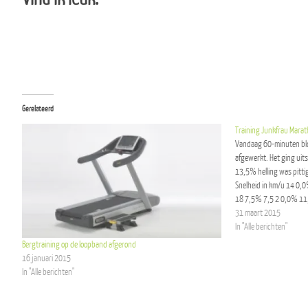
Gerelateerd
Training Junkfrau Mara
Vandaag 60-minuten blo
afgewerkt. Het ging ui
13,5% helling was pitti
Snelheid in km/u 14 0
18 7,5% 7,5 2 0,0% 1
31 maart 2015
In "Alle berichten"
Bergtraining op de loopband afgerond
16 januari 2015
In "Alle berichten"