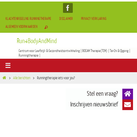
KLACHTENREGELING RUNNINGTHERAPIE
DISCLAIMER
PRIVACY VERKLARING
ALGEMEEN VOORWAARDEN
Run4BodyAndMind
Centrum voor Leefstijl- & Gezondheidsontwikkeling | BOCAM Therapie(TCM) | Tai-Chi & Qigong |
Runningtherapie |
Alle berichten
Runningtherapie iets voor jou?