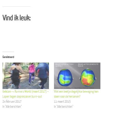
Vind ik leuk:
Gerelateerd
Gelezen -> Runners World (maart 2017) –
Wat een beetje dagelijkse beweging kan
Lopen tegen depressie en burn-out
doen voor de hersenen?
24 februari 2017
11 maart 2015
In "Alle berichten"
In "Alle berichten"