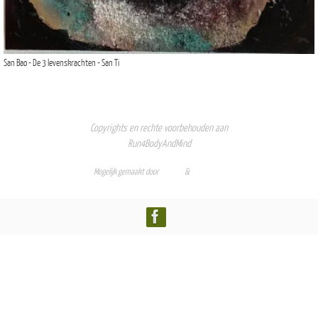
San Bao - De 3 levenskrachten - San Ti
Copyrights en rechte voorbehouden aan
Run4BodyAndMind
Mogelijk gemaakt door
Nirvana
&
WordPress.