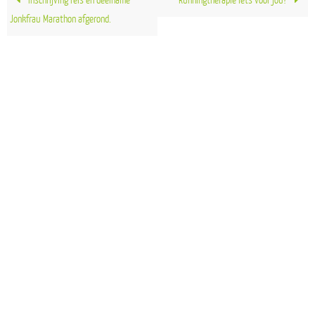
Inschrijving reis en deelname
Runningtherapie iets voor jou?
Jonkfrau Marathon afgerond.