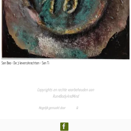
San Bao - De 3 levenskrachten - San Ti
Copyrights en rechte voorbehouden aan
Run4BodyAndMind
Mogelijk gemaakt door
Nirvana
&
WordPress.