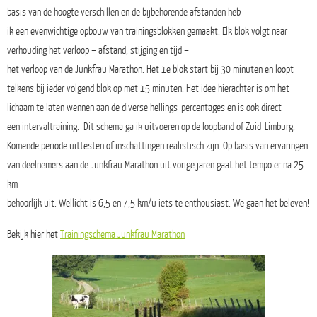
basis van de hoogte verschillen en de bijbehorende afstanden heb
ik een evenwichtige opbouw van trainingsblokken gemaakt. Elk blok volgt naar
verhouding het verloop – afstand, stijging en tijd –
het verloop van de Junkfrau Marathon. Het 1e blok start bij 30 minuten en loopt
telkens bij ieder volgend blok op met 15 minuten. Het idee hierachter is om het
lichaam te laten wennen aan de diverse hellings-percentages en is ook direct
een intervaltraining. Dit schema ga ik uitvoeren op de loopband of Zuid-Limburg.
Komende periode uittesten of inschattingen realistisch zijn. Op basis van ervaringen
van deelnemers aan de Junkfrau Marathon uit vorige jaren gaat het tempo er na 25
km
behoorlijk uit. Wellicht is 6,5 en 7,5 km/u iets te enthousiast. We gaan het beleven!
Bekijk hier het
Trainingschema Junkfrau Marathon