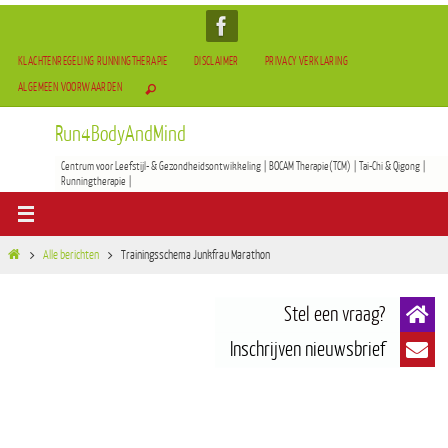
KLACHTENREGELING RUNNINGTHERAPIE
DISCLAIMER
PRIVACY VERKLARING
ALGEMEEN VOORWAARDEN
Run4BodyAndMind
Centrum voor Leefstijl- & Gezondheidsontwikkeling | BOCAM Therapie(TCM) | Tai-Chi & Qigong |
Runningtherapie |
Alle berichten
Trainingsschema Junkfrau Marathon