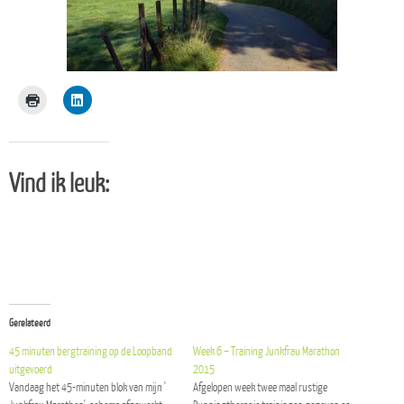
Vind ik leuk:
Gerelateerd
45 minuten bergtraining op de Loopband
Week 6 – Training Junkfrau Marathon
uitgevoerd
2015
Vandaag het 45-minuten blok van mijn '
Afgelopen week twee maal rustige