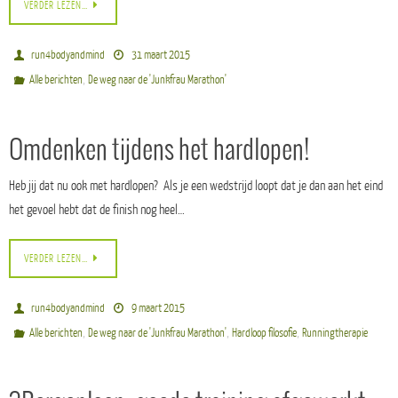
VERDER LEZEN…
run4bodyandmind
31 maart 2015
,
Alle berichten
De weg naar de 'Junkfrau Marathon'
Omdenken tijdens het hardlopen!
Heb jij dat nu ook met hardlopen? Als je een wedstrijd loopt dat je dan aan het eind
het gevoel hebt dat de finish nog heel…
VERDER LEZEN…
run4bodyandmind
9 maart 2015
,
,
,
Alle berichten
De weg naar de 'Junkfrau Marathon'
Hardloop filosofie
Runningtherapie