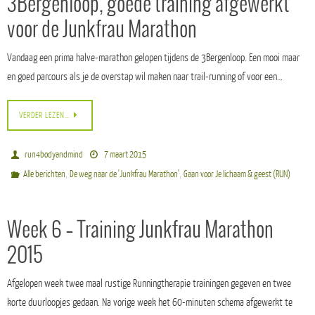
3Bergenloop, goede training afgewerkt
voor de Junkfrau Marathon
Vandaag een prima halve-marathon gelopen tijdens de 3Bergenloop. Een mooi maar
en goed parcours als je de overstap wil maken naar trail-running of voor een…
VERDER LEZEN…
run4bodyandmind
7 maart 2015
,
,
Alle berichten
De weg naar de 'Junkfrau Marathon'
Gaan voor Je lichaam & geest (RUN)
Week 6 – Training Junkfrau Marathon
2015
Afgelopen week twee maal rustige Runningtherapie trainingen gegeven en twee
korte duurloopjes gedaan. Na vorige week het 60-minuten schema afgewerkt te