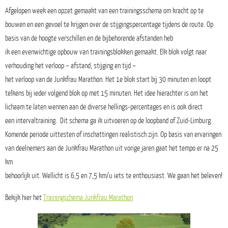
Afgelopen week een opzet gemaakt van een trainingsschema om kracht op te
bouwen en een gevoel te krijgen over de stijgingspercentage tijdens de route. Op
basis van de hoogte verschillen en de bijbehorende afstanden heb
ik een evenwichtige opbouw van trainingsblokken gemaakt. Elk blok volgt naar
verhouding het verloop – afstand, stijging en tijd –
het verloop van de Junkfrau Marathon. Het 1e blok start bij 30 minuten en loopt
telkens bij ieder volgend blok op met 15 minuten. Het idee hierachter is om het
lichaam te laten wennen aan de diverse hellings-percentages en is ook direct
een intervaltraining. Dit schema ga ik uitvoeren op de loopband of Zuid-Limburg.
Komende periode uittesten of inschattingen realistisch zijn. Op basis van ervaringen
van deelnemers aan de Junkfrau Marathon uit vorige jaren gaat het tempo er na 25
km
behoorlijk uit. Wellicht is 6,5 en 7,5 km/u iets te enthousiast. We gaan het beleven!
Bekijk hier het
Trainingschema Junkfrau Marathon