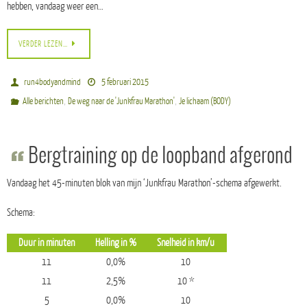
hebben, vandaag weer een…
VERDER LEZEN…
run4bodyandmind
5 februari 2015
,
,
Alle berichten
De weg naar de 'Junkfrau Marathon'
Je lichaam (BODY)
Bergtraining op de loopband afgerond
Vandaag het 45-minuten blok van mijn ‘Junkfrau Marathon’-schema afgewerkt.
Schema:
Duur in minuten
Helling in %
Snelheid in km/u
11
0,0%
10
11
2,5%
10 *
5
0,0%
10