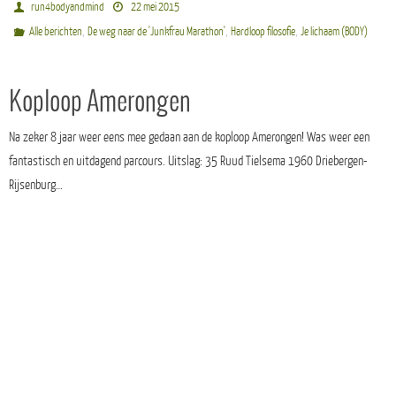
run4bodyandmind
22 mei 2015
,
,
,
Alle berichten
De weg naar de 'Junkfrau Marathon'
Hardloop filosofie
Je lichaam (BODY)
Koploop Amerongen
Na zeker 8 jaar weer eens mee gedaan aan de koploop Amerongen! Was weer een
fantastisch en uitdagend parcours. Uitslag: 35 Ruud Tielsema 1960 Driebergen-
Rijsenburg…