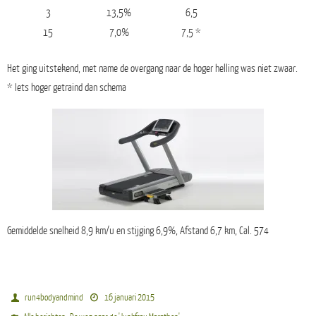
3
13,5%
6,5
15
7,0%
7,5 *
Het ging uitstekend, met name de overgang naar de hoger helling was niet zwaar.
* Iets hoger getraind dan schema
Gemiddelde snelheid 8,9 km/u en stijging 6,9%, Afstand 6,7 km, Cal. 574
run4bodyandmind
16 januari 2015