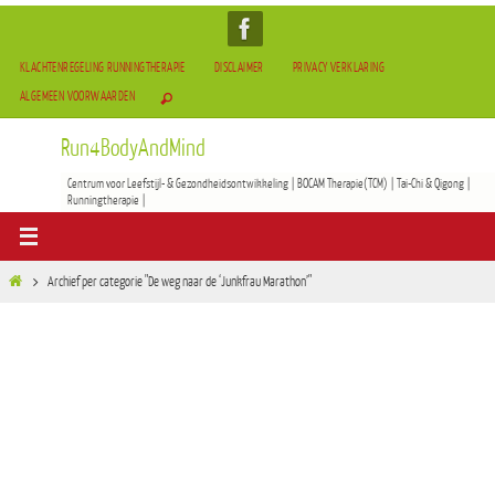
KLACHTENREGELING RUNNINGTHERAPIE
DISCLAIMER
PRIVACY VERKLARING
ALGEMEEN VOORWAARDEN
Run4BodyAndMind
Centrum voor Leefstijl- & Gezondheidsontwikkeling | BOCAM Therapie(TCM) | Tai-Chi & Qigong |
Runningtherapie |
Archief per categorie "De weg naar de ‘Junkfrau Marathon’"