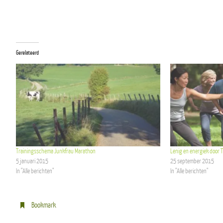
Gerelateerd
Trainingsschema Junkfrau Marathon
Lenig en energiek door T
5 januari 2015
25 september 2015
In "Alle berichten"
In "Alle berichten"
Bookmark
.