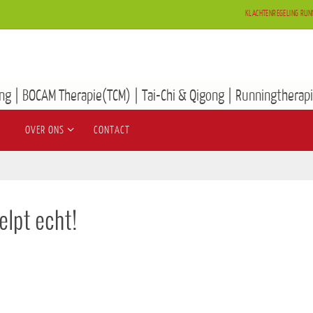
KLACHTENREGELING RUN
ng | BOCAM Therapie(TCM) | Tai-Chi & Qigong | Runningtherapi
OVER ONS
CONTACT
lpt echt!