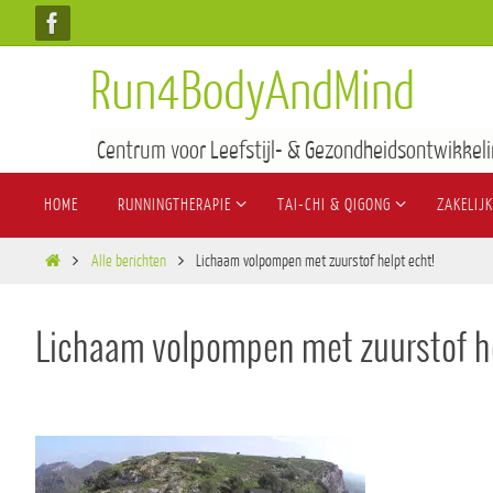
Run4BodyAndMind
Centrum voor Leefstijl- & Gezondheidsontwikkeli
HOME
RUNNINGTHERAPIE
TAI-CHI & QIGONG
ZAKELIJK
Alle berichten
Lichaam volpompen met zuurstof helpt echt!
Lichaam volpompen met zuurstof he