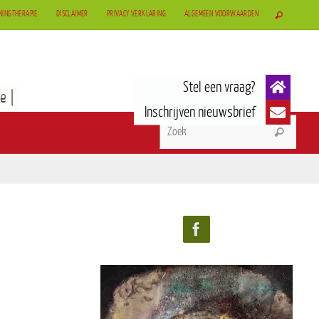
NINGTHERAPIE
DISCLAIMER
PRIVACY VERKLARING
ALGEMEEN VOORWAARDEN
e |