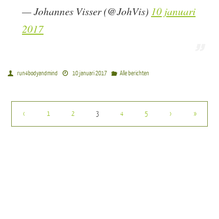
— Johannes Visser (@JohVis)
10 januari
2017
run4bodyandmind
10 januari 2017
Alle berichten
‹
1
2
3
4
5
›
»