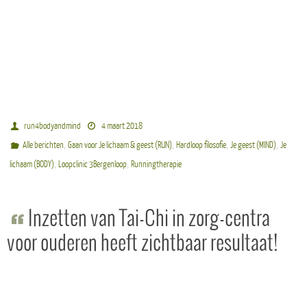
run4bodyandmind
4 maart 2018
,
,
,
,
Alle berichten
Gaan voor Je lichaam & geest (RUN)
Hardloop filosofie
Je geest (MIND)
Je
,
,
lichaam (BODY)
Loopclinic 3Bergenloop
Runningtherapie
Inzetten van Tai-Chi in zorg-centra
voor ouderen heeft zichtbaar resultaat!