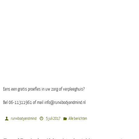
Eens een gratis proefles in uw zorg of verpleeghuis?
Bel 06-11311961 of mail info@run4bodyandmind.nl
run4bodyandmind
5 juli 2017
Alle berichten