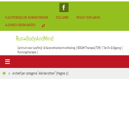
KLACHTENREGELING RUNNINGTHERAPIE
DISCLAIMER
PRIVACY VERKLARING
ALGEMEEN VOORWAARDEN
Run4BodyAndMind
Centrum voor Leefstijl- & Gezondheidsontwikkeling | BOCAM Therapie(TCM) | Tai-Chi & Qigong |
Runningtherapie |
Archief per categorie "Alle berichten"
(Pagina 3)