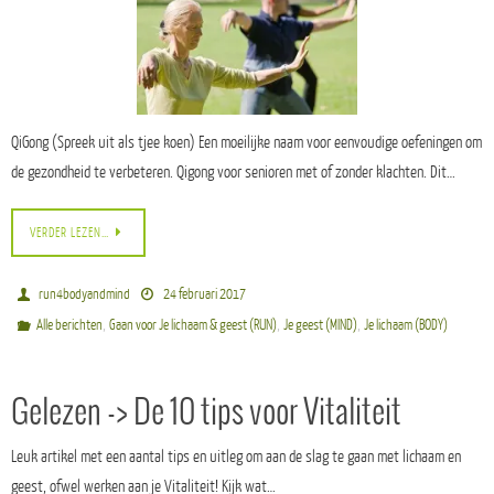
QiGong (Spreek uit als tjee koen) Een moeilijke naam voor eenvoudige oefeningen om
de gezondheid te verbeteren. Qigong voor senioren met of zonder klachten. Dit…
VERDER LEZEN…
run4bodyandmind
24 februari 2017
,
,
,
Alle berichten
Gaan voor Je lichaam & geest (RUN)
Je geest (MIND)
Je lichaam (BODY)
Gelezen -> De 10 tips voor Vitaliteit
Leuk artikel met een aantal tips en uitleg om aan de slag te gaan met lichaam en
geest, ofwel werken aan je Vitaliteit! Kijk wat…