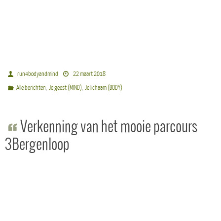
run4bodyandmind
22 maart 2018
,
,
Alle berichten
Je geest (MIND)
Je lichaam (BODY)
Verkenning van het mooie parcours
3Bergenloop