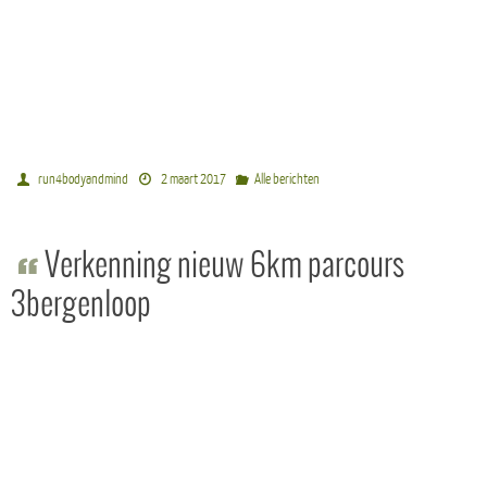
run4bodyandmind
2 maart 2017
Alle berichten
Verkenning nieuw 6km parcours
3bergenloop