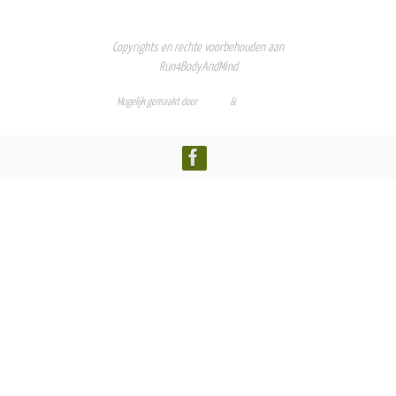
Copyrights en rechte voorbehouden aan
Run4BodyAndMind
Mogelijk gemaakt door
Nirvana
&
WordPress.