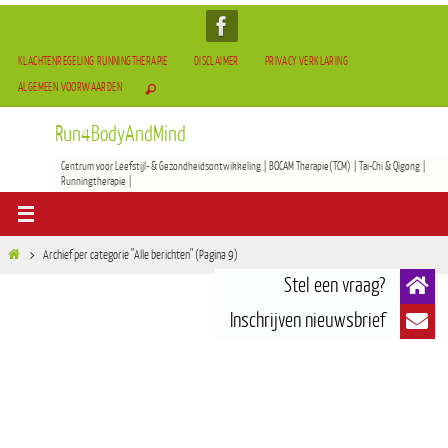
KLACHTENREGELING RUNNINGTHERAPIE
DISCLAIMER
PRIVACY VERKLARING
ALGEMEEN VOORWAARDEN
Run4BodyAndMind
Centrum voor Leefstijl- & Gezondheidsontwikkeling | BOCAM Therapie(TCM) | Tai-Chi & Qigong |
Runningtherapie |
Archief per categorie "Alle berichten"
(Pagina 9)