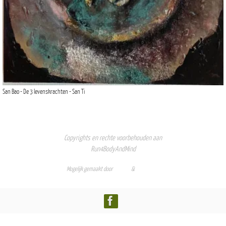
San Bao - De 3 levenskrachten - San Ti
Copyrights en rechte voorbehouden aan
Run4BodyAndMind
Mogelijk gemaakt door
Nirvana
&
WordPress.