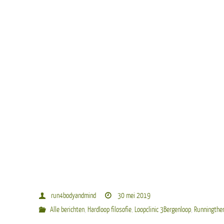
run4bodyandmind
30 mei 2019
Alle berichten
,
Hardloop filosofie
,
Loopclinic 3Bergenloop
,
Runningthe