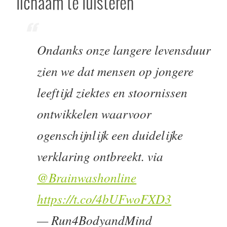
lichaam te luisteren
Ondanks onze langere levensduur
zien we dat mensen op jongere
leeftijd ziektes en stoornissen
ontwikkelen waarvoor
ogenschijnlijk een duidelijke
verklaring ontbreekt. via
@Brainwashonline
https://t.co/4bUFwoFXD3
— Run4BodyandMind