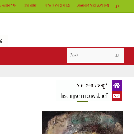
NINGTHERAPIE
DISCLAIMER
PRIVACY VERKLARING
ALGEMEEN VOORWAARDEN
e |