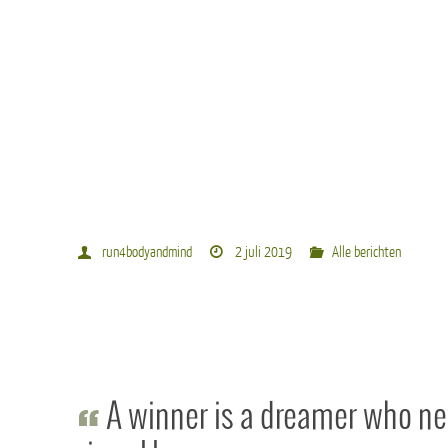
run4bodyandmind
2 juli 2019
Alle berichten
A winner is a dreamer who ne