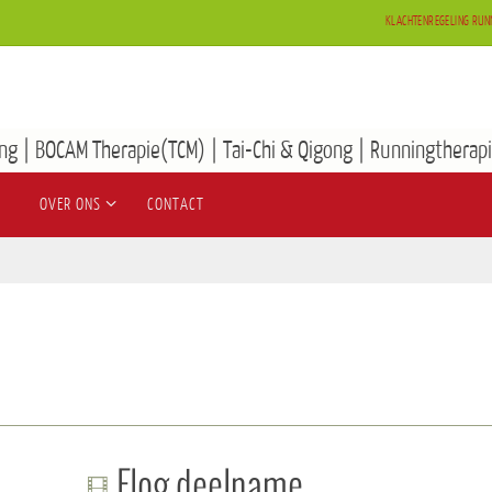
KLACHTENREGELING RUN
ng | BOCAM Therapie(TCM) | Tai-Chi & Qigong | Runningtherapi
OVER ONS
CONTACT
Flog deelname