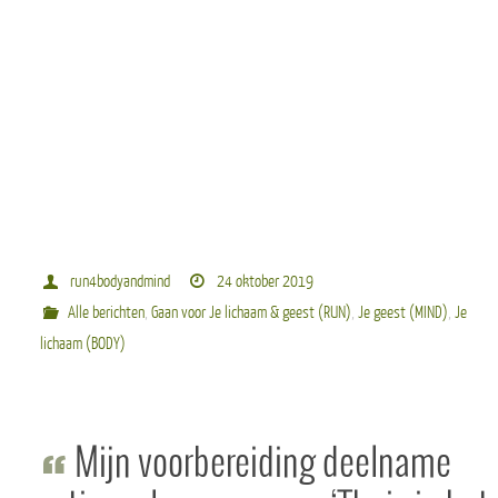
run4bodyandmind
24 oktober 2019
Alle berichten
,
Gaan voor Je lichaam & geest (RUN)
,
Je geest (MIND)
,
Je
lichaam (BODY)
Mijn voorbereiding deelname