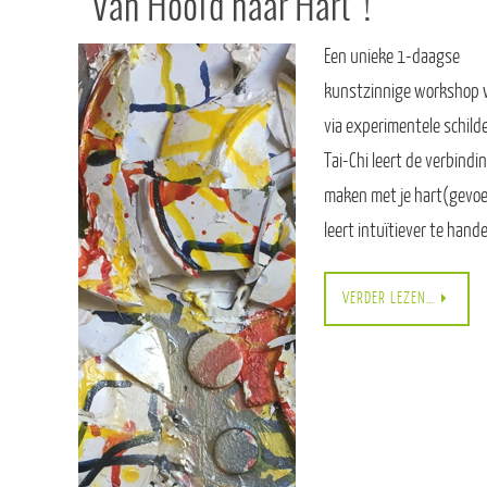
“Van Hoofd naar Hart”!
Een unieke 1-daagse
kunstzinnige workshop w
via experimentele schild
Tai-Chi leert de verbindi
maken met je hart(gevoel
leert intuïtiever te hand
VERDER LEZEN…