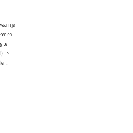
aarin je
eren en
ng te
). Je
elen…