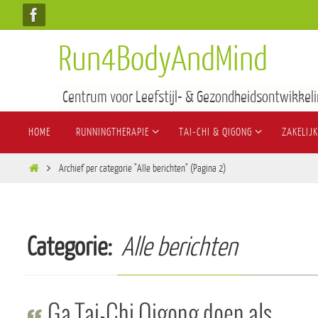
Run4BodyAndMind
Centrum voor Leefstijl- & Gezondheidsontwikkeli
HOME
RUNNINGTHERAPIE
TAI-CHI & QIGONG
ZAKELIJK
Archief per categorie "Alle berichten"
(Pagina 2)
Categorie:
Alle berichten
Ga Tai-Chi Qigong doen als