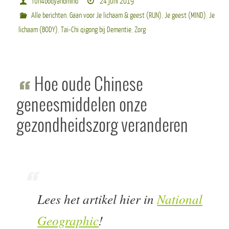
run4bodyandmind
24 juni 2019
Alle berichten
,
Gaan voor Je lichaam & geest (RUN)
,
Je geest (MIND)
,
Je
lichaam (BODY)
,
Tai-Chi qigong bij Dementie
,
Zorg
Hoe oude Chinese
geneesmiddelen onze
gezondheidszorg veranderen
Lees het artikel hier in
National
Geographic
!