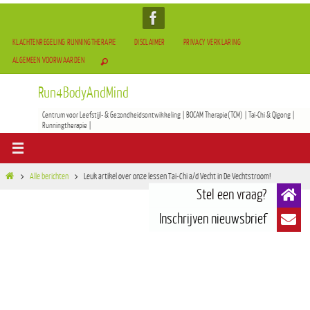
KLACHTENREGELING RUNNINGTHERAPIE
DISCLAIMER
PRIVACY VERKLARING
ALGEMEEN VOORWAARDEN
Run4BodyAndMind
Centrum voor Leefstijl- & Gezondheidsontwikkeling | BOCAM Therapie(TCM) | Tai-Chi & Qigong |
Runningtherapie |
Alle berichten
Leuk artikel over onze lessen Tai-Chi a/d Vecht in De Vechtstroom!