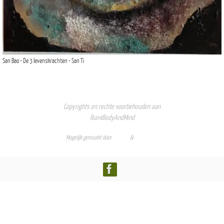
San Bao - De 3 levenskrachten - San Ti
Copyrights en rechte voorbehouden aan
Run4BodyAndMind
Mogelijk gemaakt door
Nirvana
&
WordPress.