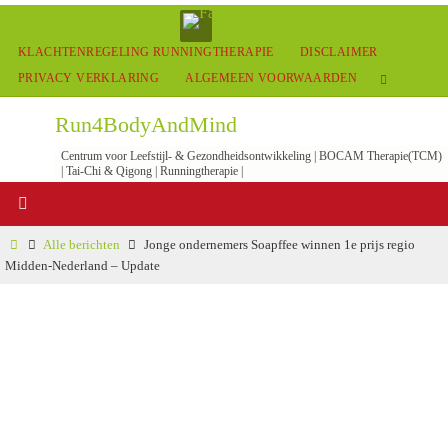
KLACHTENREGELING RUNNINGTHERAPIE
DISCLAIMER
PRIVACY VERKLARING
ALGEMEEN VOORWAARDEN
Run4BodyAndMind
Centrum voor Leefstijl- & Gezondheidsontwikkeling | BOCAM Therapie(TCM)
| Tai-Chi & Qigong | Runningtherapie |
Alle berichten
Jonge ondernemers Soapffee winnen 1e prijs regio
Midden-Nederland – Update