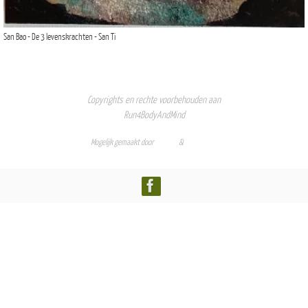
San Bao - De 3 levenskrachten - San Ti
Copyrights en rechte voorbehouden aan
Run4BodyAndMind
Mogelijk gemaakt door
Nirvana
&
WordPress.