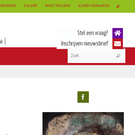
NINGTHERAPIE
DISCLAIMER
PRIVACY VERKLARING
ALGEMEEN VOORWAARDEN
e |