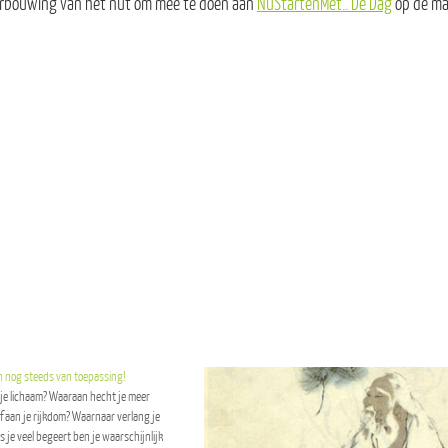
erbouwing van het nut om mee te doen aan
NuStartenMet.. De Dag
op de ma
en nog steeds van toepassing!
of je lichaam? Waaraan hecht je meer
f aan je rijkdom? Waarnaar verlang je
ls je veel begeert ben je waarschijnlijk