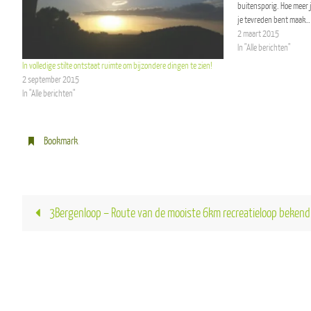
buitensporig. Hoe meer j
je tevreden bent maak…
2 maart 2015
In "Alle berichten"
In volledige stilte ontstaat ruimte om bijzondere dingen te zien!
2 september 2015
In "Alle berichten"
Bookmark
.
3Bergenloop – Route van de mooiste 6km recreatieloop bekend