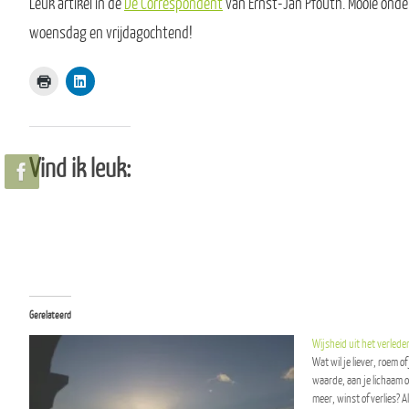
Leuk artikel in de
De Correspondent
van Ernst-Jan Pfouth. Mooie ond
woensdag en vrijdagochtend!
Vind ik leuk:
Gerelateerd
Wijsheid uit het verled
Wat wil je liever, roem 
waarde, aan je lichaam o
meer, winst of verlies? A