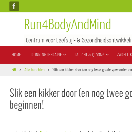
Run4BodyAndMind
Centrum voor Leefstijl- & Gezondheidsontwikkeli
HOME
RUNNINGTHERAPIE
TAI-CHI & QIGONG
ZAKELIJK
Alle berichten
Slik een kikker door (en nog twee goede gewoontes om
Slik een kikker door (en nog twee 
beginnen!