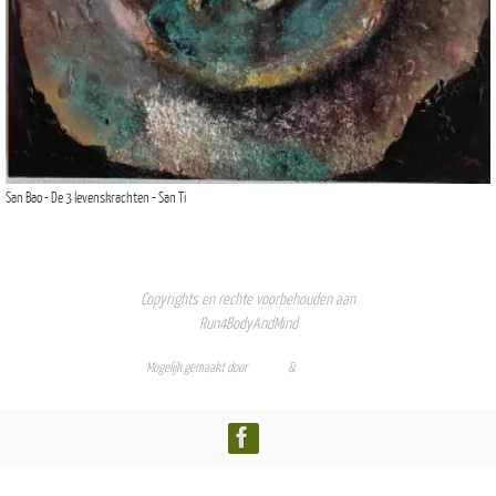
San Bao - De 3 levenskrachten - San Ti
Copyrights en rechte voorbehouden aan
Run4BodyAndMind
Mogelijk gemaakt door
Nirvana
&
WordPress.