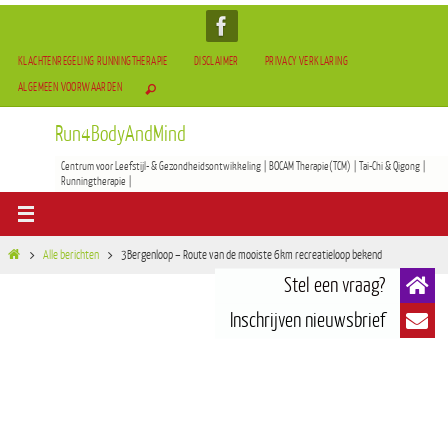
KLACHTENREGELING RUNNINGTHERAPIE
DISCLAIMER
PRIVACY VERKLARING
ALGEMEEN VOORWAARDEN
Run4BodyAndMind
Centrum voor Leefstijl- & Gezondheidsontwikkeling | BOCAM Therapie(TCM) | Tai-Chi & Qigong |
Runningtherapie |
Alle berichten
3Bergenloop – Route van de mooiste 6km recreatieloop bekend