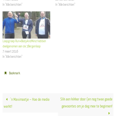
In "Alle berichten"
In "Alle berichten"
Loopgroep Run4BodyAndMind hebben
deelgenomen aan de 3Bergenloop
7 maart 2016
In "Alle berichten"
.
Bookmark
Slik een kikker door (en nog twee goede
’n Maximaatje – Hoe de media
gewoontes om je dag mee te beginnen!
werkt!