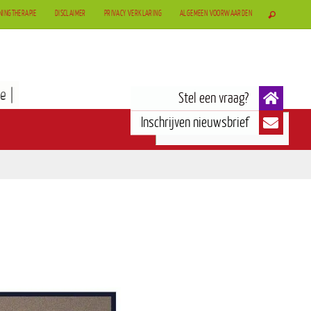
NINGTHERAPIE
DISCLAIMER
PRIVACY VERKLARING
ALGEMEEN VOORWAARDEN
e |