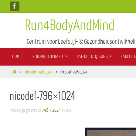
Run4BodyAndMind
Centrum voor Leefstijl- & Gezondheidsontwikkeli
HOME
RUNNINGTHERAPIE
TAI-CHI & QIGONG
ZAKELIJK
nicodef-796x1024
nicodef-796×1024
nicodef-796×1024
Volledige grootte is
796 × 1024
pixels