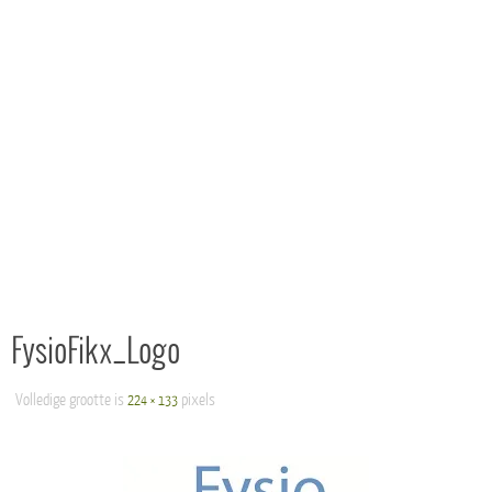
FysioFikx_Logo
Volledige grootte is
pixels
224 × 133