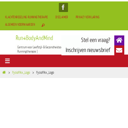
KLACHTENREGELING RUNNINGTHERAPIE
DISCLAIMER
PRIVACY VERKLARING
ALGEMEEN VOORWAARDEN
Run4BodyAndMind
Centrum voor Leefstijl- & Gezondheidsontwikkeling | BOCAM Therapie(TCM) | Tai-Chi & Qigong |
Runningtherapie |
FysioFikx_Logo
FysioFikx_Logo