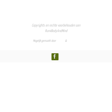
Copyrights en rechte voorbehouden aan
Run4BodyAndMind
Mogelijk gemaakt door
Nirvana
&
WordPress.