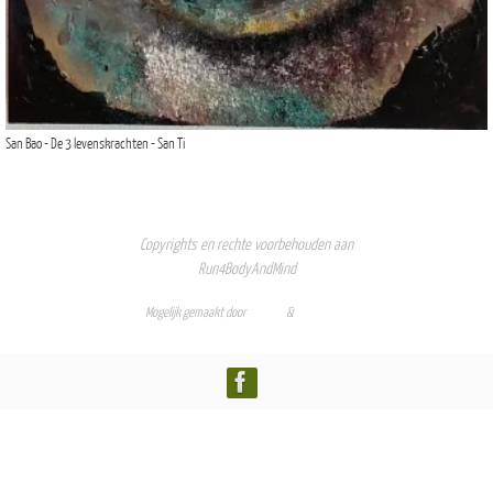
San Bao - De 3 levenskrachten - San Ti
Copyrights en rechte voorbehouden aan
Run4BodyAndMind
Mogelijk gemaakt door
Nirvana
&
WordPress.