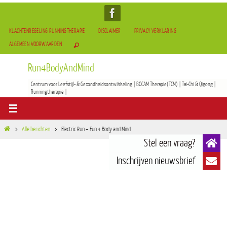
KLACHTENREGELING RUNNINGTHERAPIE
DISCLAIMER
PRIVACY VERKLARING
ALGEMEEN VOORWAARDEN
Run4BodyAndMind
Centrum voor Leefstijl- & Gezondheidsontwikkeling | BOCAM Therapie(TCM) | Tai-Chi & Qigong |
Runningtherapie |
Alle berichten
Electric Run – Fun 4 Body and Mind