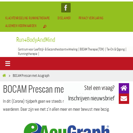
KLACHTENREGELING RUNNINGTHERAPIE
DISCLAIMER
PRIVACY VERKLARING
ALGEMEEN VOORWAARDEN
Run4BodyAndMind
Centrum voor Leefstijl- & Gezondheidsontwikkeling | BOCAM Therapie(TCM) | Tai-Chi & Qigong |
Runningtherapie |
BOCAM Prescan met Acugraph
BOCAM Prescan met Acugraph
In dit (Corona) tijdperk gaan we steeds meer het belang van een goede gezondheid
waarderen. Daar zijn we met z’n allen meer en meer bewust mee bezig.