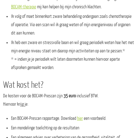
BOCAM-therapie
mij kan helpen bij mijn chronisch klachten.
Ik volg of moet binnenkort zware behandeling ondergaan zoals chemotherapie
of operatie. Via een scan wil ik graag weten of mijn energieniveau of organen
dit aan kunnen.
Ik heb een zware en stressvolle baan en wil graag periodiek weten hoe het met
mijn energie niveau staat om daarop mijn activiteiten op aan te passen.*
* = indien je je periodiek wilt laten doormeten kunnen hiervoor aparte
afspraken gemaakt worden.
Wat kost het?
De kosten voor de BOCAM-Prescan zijn
35 euro
inclusief BTW.
Hiervoor krijg je:
Een BOCAM-Prescan rapportage. Download
hier
een voorbeeld.
Een mondelinge toelichting op de resultaten
Een algemeen advies over verbetering van de gezondheid, vitaliteit. of