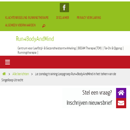
KLACHTENREGELING RUNNINGTHERAPIE
DISCLAIMER
PRIVACY VERKLARING
ALGEMEEN VOORWAARDEN
Run4BodyAndMind
Centrum voor Leefstijl- & Gezondheidsontwikkeling | BOCAM Therapie(TCM) | Tai-Chi & Qigong |
Runningtherapie |
Alle berichten
1e zondag training Loopgroep Run4BodyAndMind in het teken van de
Singelloop Utrecht