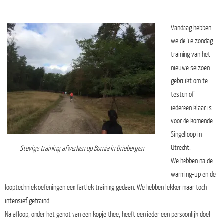
Vandaag hebben
we de 1e zondag
training van het
nieuwe seizoen
gebruikt om te
testen of
iedereen klaar is
voor de komende
Singelloop in
Utrecht.
Stevige training afwerken op Bornia in Driebergen
We hebben na de
warming-up en de
looptechniek oefeningen een fartlek training gedaan. We hebben lekker maar toch
intensief getraind.
Na afloop, onder het genot van een kopje thee, heeft een ieder een persoonlijk doel