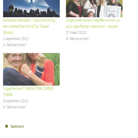
Huiskamermeditatie – Stadsverlichting,
Jonge ondernemers Soapffee winnen 1e
een initiatief van Kris & Tijn Touber
prijs regio Midden-Nederland – Update
(Gratis)
27 maart 2015
2 september 2015
In "Alle berichten"
In "Alle berichten"
Te gek festival!? SAMEN STERK ZONDER
STIGMA
9 september 2015
In "Alle berichten"
.
Bookmark