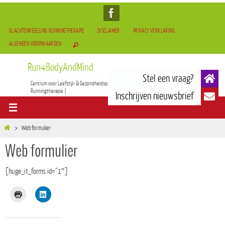
KLACHTENREGELING RUNNINGTHERAPIE
DISCLAIMER
PRIVACY VERKLARING
ALGEMEEN VOORWAARDEN
Run4BodyAndMind
Centrum voor Leefstijl- & Gezondheidsontwikkeling | BOCAM Therapie(TCM) | Tai-Chi & Qigong |
Runningtherapie |
Web formulier
Web formulier
[huge_it_forms id=”1″]