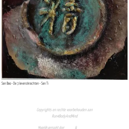
San Bao - De 3 levenskrachten - San Ti
Copyrights en rechte voorbehouden aan
Run4BodyAndMind
Mogelijk gemaakt door
Nirvana
&
WordPress.