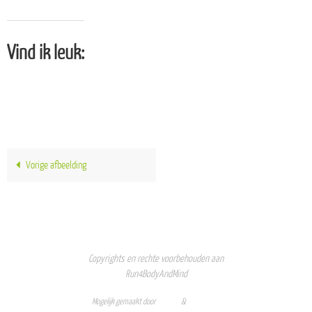
Vind ik leuk:
Vorige afbeelding
Copyrights en rechte voorbehouden aan
Run4BodyAndMind
Mogelijk gemaakt door
Nirvana
&
WordPress.