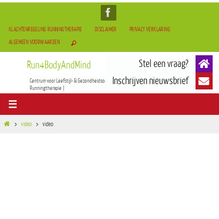
KLACHTENREGELING RUNNINGTHERAPIE
DISCLAIMER
PRIVACY VERKLARING
ALGEMEEN VOORWAARDEN
Run4BodyAndMind
Centrum voor Leefstijl- & Gezondheidsontwikkeling | BOCAM Therapie(TCM) | Tai-Chi & Qigong |
Runningtherapie |
video
video