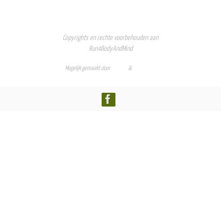
Copyrights en rechte voorbehouden aan
Run4BodyAndMind
Mogelijk gemaakt door
Nirvana
&
WordPress.