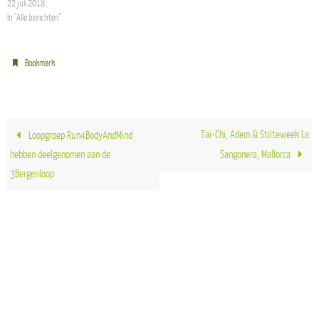
22 juli 2018
In "Alle berichten"
.
Bookmark
Tai-Chi, Adem & Stilteweek La
Loopgroep Run4BodyAndMind
hebben deelgenomen aan de
Sangonera, Mallorca
3Bergenloop