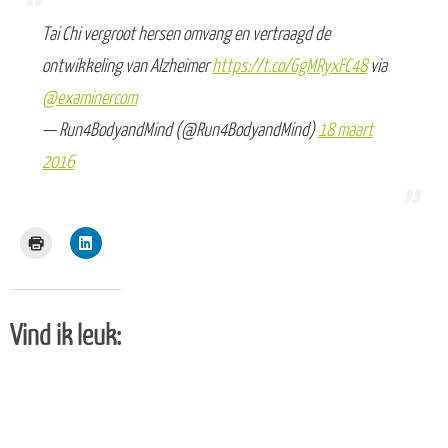
Tai Chi vergroot hersen omvang en vertraagd de
ontwikkeling van Alzheimer
https://t.co/GgMRyxFC48
via
@examinercom
— Run4BodyandMind (@Run4BodyandMind)
18 maart
2016
Vind ik leuk: