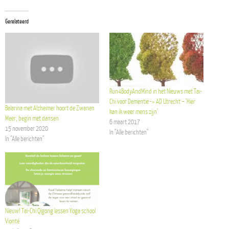
Gerelateerd
Run4BodyAndMind in het Nieuws met Tai-
Chi voor Dementie -> AD Utrecht – ‘Hier
Balarina met Alzheimer hoort de Zwanen
kan ik weer mens zijn’
Meer, begin met dansen
6 maart 2017
15 november 2020
In "Alle berichten"
In "Alle berichten"
Nieuw! Tai-Chi Qigong lessen Yoga school
Vionté