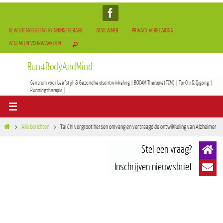
KLACHTENREGELING RUNNINGTHERAPIE
DISCLAIMER
PRIVACY VERKLARING
ALGEMEEN VOORWAARDEN
Run4BodyAndMind
Centrum voor Leefstijl- & Gezondheidsontwikkeling | BOCAM Therapie(TCM) | Tai-Chi & Qigong |
Runningtherapie |
Alle berichten
Tai Chi vergroot hersen omvang en vertraagd de ontwikkeling van Alzheimer