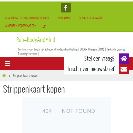
KLACHTENREGELING RUNNINGTHERAPIE
DISCLAIMER
PRIVACY VERKLARING
ALGEMEEN VOORWAARDEN
Run4BodyAndMind
Centrum voor Leefstijl- & Gezondheidsontwikkeling | BOCAM Therapie(TCM) | Tai-Chi & Qigong |
Runningtherapie |
Strippenkaart kopen
Strippenkaart kopen