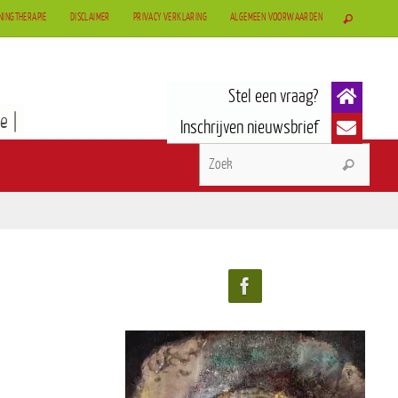
NINGTHERAPIE
DISCLAIMER
PRIVACY VERKLARING
ALGEMEEN VOORWAARDEN
e |