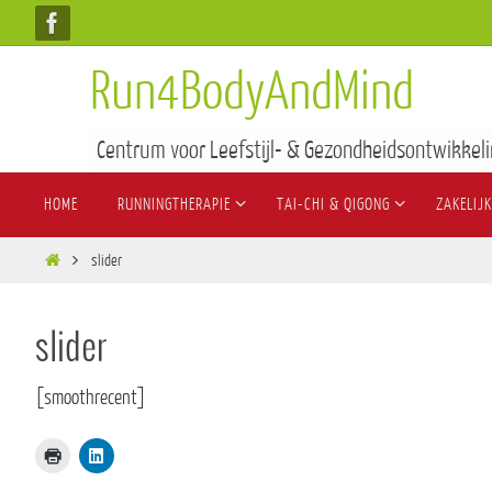
Run4BodyAndMind
Centrum voor Leefstijl- & Gezondheidsontwikkeli
HOME
RUNNINGTHERAPIE
TAI-CHI & QIGONG
ZAKELIJK
slider
slider
[smoothrecent]