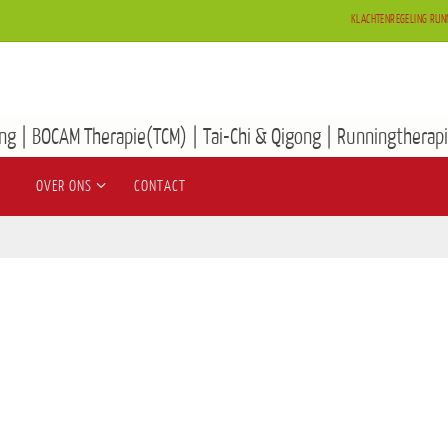
KLACHTENREGELING RUN
ng | BOCAM Therapie(TCM) | Tai-Chi & Qigong | Runningtherapi
OVER ONS
CONTACT