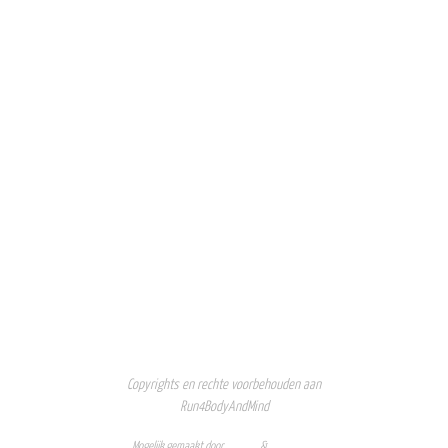
Copyrights en rechte voorbehouden aan
Run4BodyAndMind
Mogelijk gemaakt door
Nirvana
&
WordPress.