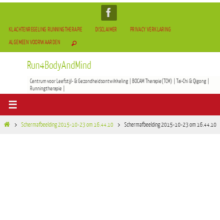
KLACHTENREGELING RUNNINGTHERAPIE
DISCLAIMER
PRIVACY VERKLARING
ALGEMEEN VOORWAARDEN
Run4BodyAndMind
Centrum voor Leefstijl- & Gezondheidsontwikkeling | BOCAM Therapie(TCM) | Tai-Chi & Qigong |
Runningtherapie |
Schermafbeelding 2015-10-23 om 16.44.10
Schermafbeelding 2015-10-23 om 16.44.10