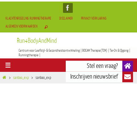
KLACHTENREGELING RUNNINGTHERAPIE
DISCLAIMER
PRIVACY VERKLARING
ALGEMEEN VOORWAARDEN
Run4BodyAndMind
Centrum voor Leefstijl- & Gezondheidsontwikkeling | BOCAM Therapie(TCM) | Tai-Chi & Qigong |
Runningtherapie |
sanbao_exp
sanbao_exp