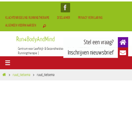
KLACHTENREGELING RUNNINGTHERAPIE
DISCLAIMER
PRIVACY VERKLARING
ALGEMEEN VOORWAARDEN
Run4BodyAndMind
Centrum voor Leefstijl- & Gezondheidsontwikkeling | BOCAM Therapie(TCM) | Tai-Chi & Qigong |
Runningtherapie |
ruud_tielsema
ruud_tielsema