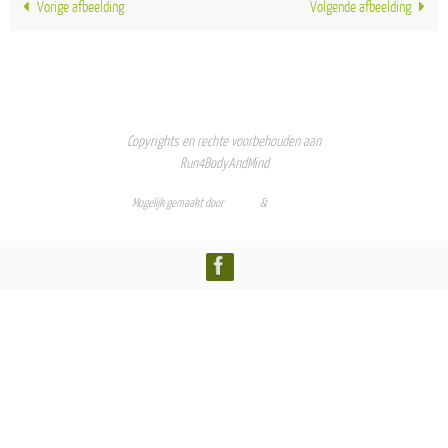
Vorige afbeelding
Volgende afbeelding
Copyrights en rechte voorbehouden aan
Run4BodyAndMind
Mogelijk gemaakt door
Nirvana
&
WordPress.