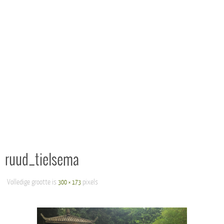
ruud_tielsema
Volledige grootte is
pixels
300 × 173