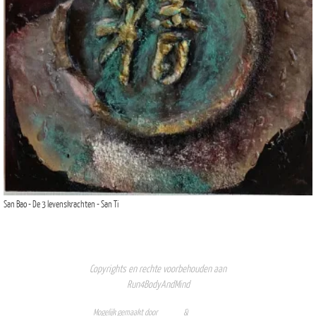
San Bao - De 3 levenskrachten - San Ti
Copyrights en rechte voorbehouden aan
Run4BodyAndMind
Mogelijk gemaakt door
Nirvana
&
WordPress.