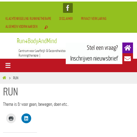
KLACHTENREGELING RUNNINGTHERAPIE
DISCLAIMER
PRIVACY VERKLARING
ALGEMEEN VOORWAARDEN
Run4BodyAndMind
Centrum voor Leefstijl- & Gezondheidsontwikkeling | BOCAM Therapie(TCM) | Tai-Chi & Qigong |
Runningtherapie |
RUN
RUN
Thema is Er voor gaan, bewegen, doen etc..