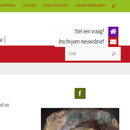
NINGTHERAPIE
DISCLAIMER
PRIVACY VERKLARING
ALGEMEEN VOORWAARDEN
e |
eit en