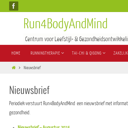
Run4BodyAndMind
Centrum voor Leefstijl- & Gezondheidsontwikkeli
HOME
RUNNINGTHERAPIE
TAI-CHI & QIGONG
ZAKELIJK
Nieuwsbrief
Nieuwsbrief
Periodiek verstuurt Run4BodyAndMind een nieuwsbrief met informati
gezondheid.
Nieuwsbrief – Augustus 2015