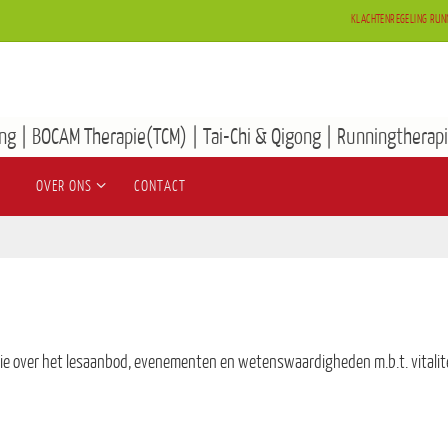
KLACHTENREGELING RUN
ng | BOCAM Therapie(TCM) | Tai-Chi & Qigong | Runningtherapi
OVER ONS
CONTACT
e over het lesaanbod, evenementen en wetenswaardigheden m.b.t. vitalit