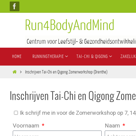
Run4BodyAndMind
Centrum voor Leefstijl- & Gezondheidsontwikkeli
HOME
RUNNINGTHERAPIE
TAI-CHI & QIGONG
ZAKELIJK
Inschrijven Tai-Chi en Qigong Zomerworkshop (Drenthe)
Inschrijven Tai-Chi en Qigong Zom
Ik schrijf me in voor de Zomerworkshop op 7, 1
Voornaam
Naam