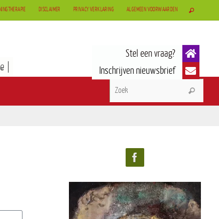
NINGTHERAPIE
DISCLAIMER
PRIVACY VERKLARING
ALGEMEEN VOORWAARDEN
e |