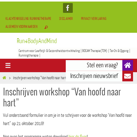
KLACHTENREGELING RUNNINGTHERAPIE
DISCLAIMER
PRIVACY VERKLARING
ALGEMEEN VOORWAARDEN
Run4BodyAndMind
Centrum voor Leefstijl- & Gezondheidsontwikkeling | BOCAM Therapie(TCM) | Tai-Chi & Qigong |
Runningtherapie |
Inschrijven workshop “Van hoofd naar hart”
Inschrijven workshop “Van hoofd naar
hart”
Vul onderstaand formulier in om je in te schrijven voor de workshop ‘Van hoofd naar
hart” op 21 oktober 2018!
Nog even het programma weten download
hier de flyer
!