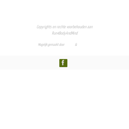
Copyrights en rechte voorbehouden aan
Run4BodyAndMind
Mogelijk gemaakt door
Nirvana
&
WordPress.