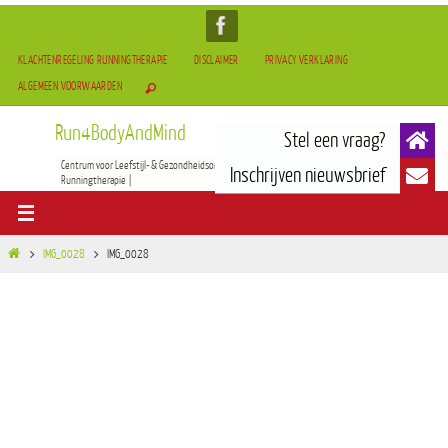
KLACHTENREGELING RUNNINGTHERAPIE
DISCLAIMER
PRIVACY VERKLARING
ALGEMEEN VOORWAARDEN
Run4BodyAndMind
Centrum voor Leefstijl- & Gezondheidsontwikkeling | BOCAM Therapie(TCM) | Tai-Chi & Qigong |
Runningtherapie |
IMG_0028
IMG_0028