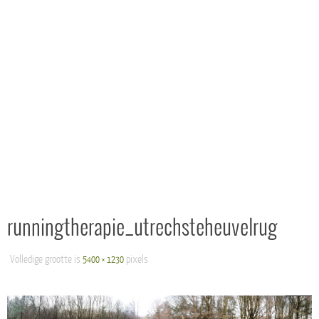
runningtherapie_utrechsteheuvelrug
Volledige grootte is
pixels
5400 × 1230