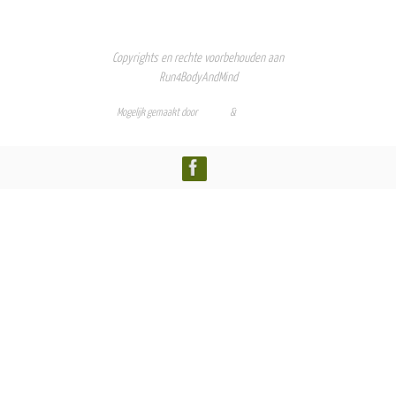
Copyrights en rechte voorbehouden aan
Run4BodyAndMind
Mogelijk gemaakt door
Nirvana
&
WordPress.