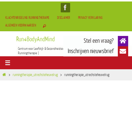
KLACHTENREGELING RUNNINGTHERAPIE
DISCLAIMER
PRIVACY VERKLARING
ALGEMEEN VOORWAARDEN
Run4BodyAndMind
Centrum voor Leefstijl- & Gezondheidsontwikkeling | BOCAM Therapie(TCM) | Tai-Chi & Qigong |
Runningtherapie |
runningtherapie_utrechsteheuvelrug
runningtherapie_utrechsteheuvelrug