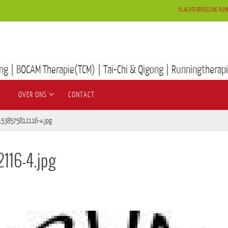
KLACHTENREGELING RUN
ng | BOCAM Therapie(TCM) | Tai-Chi & Qigong | Runningtherapi
OVER ONS
CONTACT
1538575812116-4.jpg
116-4.jpg