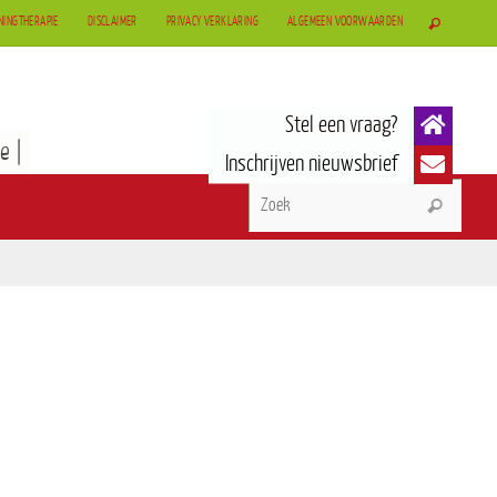
NINGTHERAPIE
DISCLAIMER
PRIVACY VERKLARING
ALGEMEEN VOORWAARDEN
e |