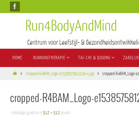
Run4BodyAndMind
Centrum voor Leefstijl- & Gezondheidsontwikkeli
HOME
RUNNINGTHERAPIE
TAI-CHI & QIGONG
ZAKELIJK
cropped-R4BAM_Logo-e1538575812116-4.jpg
cropped-R4BAM_Logo-e
cropped-R4BAM_Logo-e1538575812
Volledige grootte is
512 × 512
pixels