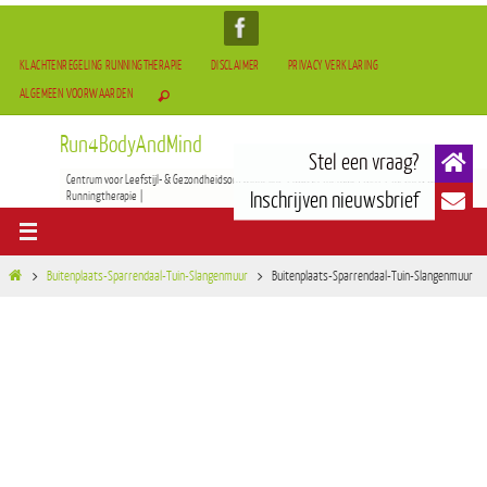
KLACHTENREGELING RUNNINGTHERAPIE
DISCLAIMER
PRIVACY VERKLARING
ALGEMEEN VOORWAARDEN
Run4BodyAndMind
Centrum voor Leefstijl- & Gezondheidsontwikkeling | BOCAM Therapie(TCM) | Tai-Chi & Qigong |
Runningtherapie |
Buitenplaats-Sparrendaal-Tuin-Slangenmuur
Buitenplaats-Sparrendaal-Tuin-Slangenmuur