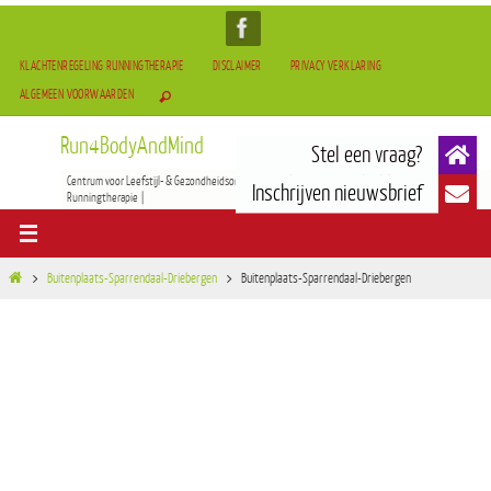
KLACHTENREGELING RUNNINGTHERAPIE
DISCLAIMER
PRIVACY VERKLARING
ALGEMEEN VOORWAARDEN
Run4BodyAndMind
Centrum voor Leefstijl- & Gezondheidsontwikkeling | BOCAM Therapie(TCM) | Tai-Chi & Qigong |
Runningtherapie |
Buitenplaats-Sparrendaal-Driebergen
Buitenplaats-Sparrendaal-Driebergen