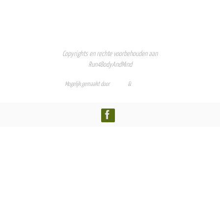
Copyrights en rechte voorbehouden aan
Run4BodyAndMind
Mogelijk gemaakt door
Nirvana
&
WordPress.