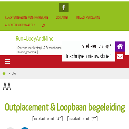
KLACHTENREGELING RUNNINGTHERAPIE
DISCLAIMER
PRIVACY VERKLARING
ALGEMEEN VOORWAARDEN
Run4BodyAndMind
Centrum voor Leefstijl- & Gezondheidsontwikkeling | BOCAM Therapie(TCM) | Tai-Chi & Qigong |
Runningtherapie |
AA
AA
Outplacement & Loopbaan begeleiding
[maxbutton id=”4″] [maxbutton id=”7″]